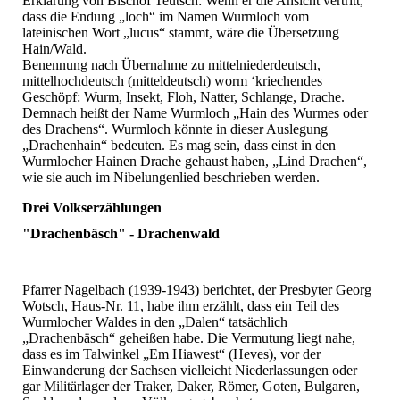
Erklärung von Bischof Teutsch: Wenn er die Ansicht vertritt,
dass die Endung „loch“ im Namen Wurmloch vom
lateinischen Wort „lucus“ stammt, wäre die Übersetzung
Hain/Wald.
Benennung nach Übernahme zu mittelniederdeutsch,
mittelhochdeutsch (mitteldeutsch) worm ‘kriechendes
Geschöpf: Wurm, Insekt, Floh, Natter, Schlange, Drache.
Demnach heißt der Name Wurmloch „Hain des Wurmes oder
des Drachens“. Wurmloch könnte in dieser Auslegung
„Drachenhain“ bedeuten. Es mag sein, dass einst in den
Wurmlocher Hainen Drache gehaust haben, „Lind Drachen“,
wie sie auch im Nibelungenlied beschrieben werden.
Drei Volkserzählungen
"Drachenbäsch" - Drachenwald
Pfarrer Nagelbach (1939-1943) berichtet, der Presbyter Georg
Wotsch, Haus-Nr. 11, habe ihm erzählt, dass ein Teil des
Wurmlocher Waldes in den „Dalen“ tatsächlich
„Drachenbäsch“ geheißen habe. Die Vermutung liegt nahe,
dass es im Talwinkel „Em Hiawest“ (Heves), vor der
Einwanderung der Sachsen vielleicht Niederlassungen oder
gar Militärlager der Traker, Daker, Römer, Goten, Bulgaren,