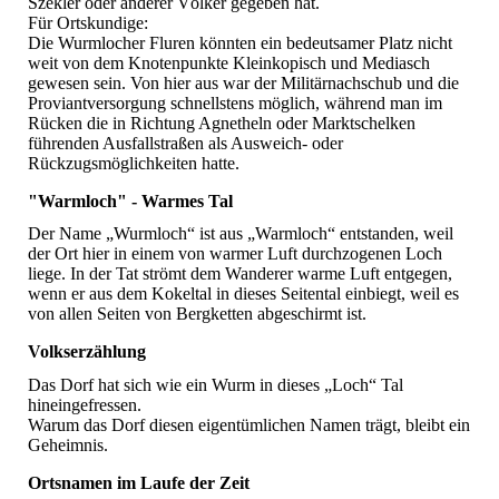
Szekler oder anderer Völker gegeben hat.
Für Ortskundige:
Die Wurmlocher Fluren könnten ein bedeutsamer Platz nicht
weit von dem Knotenpunkte Kleinkopisch und Mediasch
gewesen sein. Von hier aus war der Militärnachschub und die
Proviantversorgung schnellstens möglich, während man im
Rücken die in Richtung Agnetheln oder Marktschelken
führenden Ausfallstraßen als Ausweich- oder
Rückzugsmöglichkeiten hatte.
"Warmloch" - Warmes Tal
Der Name „Wurmloch“ ist aus „Warmloch“ entstanden, weil
der Ort hier in einem von warmer Luft durchzogenen Loch
liege. In der Tat strömt dem Wanderer warme Luft entgegen,
wenn er aus dem Kokeltal in dieses Seitental einbiegt, weil es
von allen Seiten von Bergketten abgeschirmt ist.
Volkserzählung
Das Dorf hat sich wie ein Wurm in dieses „Loch“ Tal
hineingefressen.
Warum das Dorf diesen eigentümlichen Namen trägt, bleibt ein
Geheimnis.
Ortsnamen im Laufe der Zeit