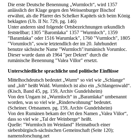
Die erste Deutsche Benennung „Wurmloch“, wird 1357
anlässlich der Klage gegen den Weissenburger Bischof
erwähnt, als die Pfarrer des Schelker Kapitels sich beim König
beklagten (Ub. II Nr. 729, pg. 146)
Unter anderen sind folgende Ortsbezeichnungen urkundlich
feststellbar; 1305 "Baromlaka" 1357 "Wurmloch", 1359
"Baramlaka" oder 1516 Warumlack", 1760 "Vurmloch", 1805
"Vorumloch", sowie letztendlich der im 20. Jahrhundert
benutze sächsische Name "Wurmloch"/rumänisch Vorumloc.
Dieser wurde dann ab 1964 "per Dekret" durch die
rumänische Benennung "Valea Villor" ersetzt.
Unterschiedliche sprachliche und politische Einflüsse
Mittelhochdeutsch bedeutet „Wurm“ so viel wie „Schlange“
und „loh“ heißt Wald. Wurmloch ist also ein „Schlangenwald“.
(Kisch, Band 45, pg. 159, Archiv Gundelsheim)
Von den Ungarn ist „Wurmloch“ in „Baramlaka“ umbenannt
worden, was so viel wie „Rinderwohnung“ bedeutet.
(Scheiner. Ortsnamen. pg. 159, Archiv Gundelsheim)
Von den Rumänen bekam der Ort den Namen „Valea Viilor“,
dass so viel wie „Tal der Weinberge“ heißt.
Quelle: "Wurmloch im Weinland" Heimatbuch einer
siebenbürgisch-sächsischen Gemeinschaft (Seite 120);
namensforschung.net